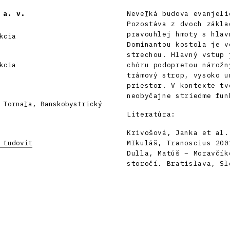
 a. v.
Neveľká budova evanjeli
Pozostáva z dvoch zákla
pravouhlej hmoty s hlav
kcia
Dominantou kostola je v
strechou. Hlavný vstup 
kcia
chóru podopretou nárožn
trámový strop, vysoko u
priestor. V kontexte tv
neobyčajne striedme fun
 Tornaľa, Banskobystrický
Literatúra:
Krivošová, Janka et al.
 Ľudovít
MIkuláš, Tranoscius 200
Dulla, Matúš – Moravčík
storočí. Bratislava, Sl