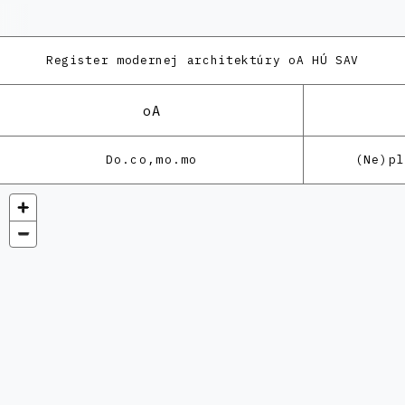
Register modernej architektúry
oA HÚ SAV
oA
Do.co,mo.mo
(Ne)p