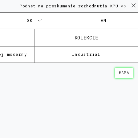
Podnet na preskúmanie rozhodnutia KPÚ vo veci Polyf
SK
EN
KOLEKCIE
ej moderny
Industriál
MAPA