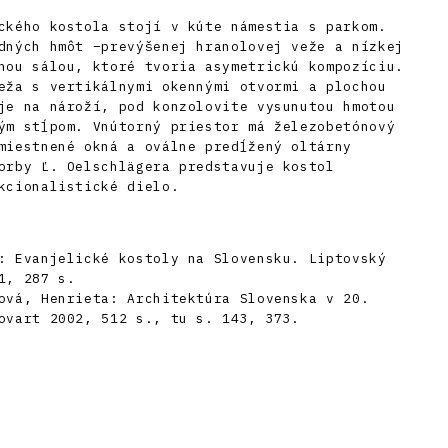
ckého kostola stojí v kúte námestia s parkom.
dných hmôt –prevýšenej hranolovej veže a nízkej
nou sálou, ktoré tvoria asymetrickú kompozíciu.
eža s vertikálnymi okennými otvormi a plochou
je na nároží, pod konzolovite vysunutou hmotou
ým stĺpom. Vnútorný priestor má železobetónový
miestnené okná a oválne predĺžený oltárny
orby Ľ. Oelschlägera predstavuje kostol
kcionalistické dielo.
: Evanjelické kostoly na Slovensku. Liptovský
1, 287 s.
ová, Henrieta: Architektúra Slovenska v 20.
ovart 2002, 512 s., tu s. 143, 373.