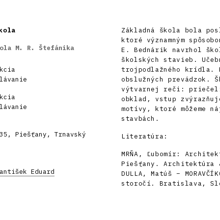
kola
Základná škola bola pos
ktoré významným spôsobo
ola M. R. Štefánika
E. Bednárik navrhol ško
školských stavieb. Učeb
kcia
trojpodlažného krídla. 
lávanie
obslužných prevádzok. Š
výtvarnej reči: priečel
kcia
obklad, vstup zvýrazňuj
lávanie
motívy, ktoré môžeme ná
stavbách.
35, Piešťany, Trnavský
Literatúra:
MRŇA, Ľubomír: Architek
Piešťany. Architektúra 
antišek Eduard
DULLA, Matúš – MORAVČÍK
storočí. Bratislava, Sl