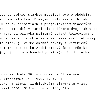
lednou veľkou stavbou medzivojnového obdobia,
m formovalo tvár Piešťan. Žilinský architekt F.
lu po skúsenostiach s projektovaním viacerých
ne usporiadal v rámci dispozičného dvojtraktu do
K nemu sa primyká prízemný objekt telocvične a
kola nesie charakteristické prvky architektovej
ie článkujú veľké okenné otvory a keramický
e markíza a atiku zdobí erbový štít, všetko
jsť aj na jeho banskobystrických či žilinských
tonické diela 20. storočia na Slovensku -
& urbanizmus 31, 1997, 4, s. LV.
OVÁ, Henrieta: Architektúra Slovenska v 20.
ovart 2002. 512 s., tu s. 144, 396.