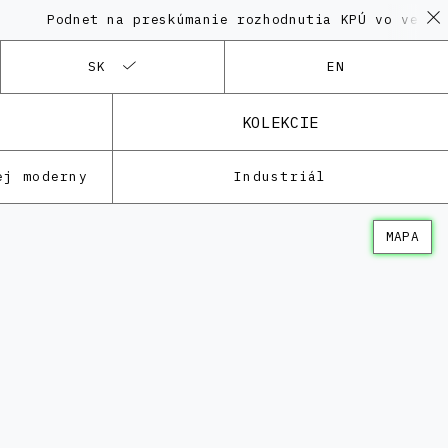
Podnet na preskúmanie rozhodnutia KPÚ vo veci Poly
SK
EN
KOLEKCIE
ej moderny
Industriál
MAPA