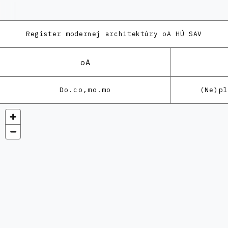
Register modernej architektúry
oA HÚ SAV
oA
Do.co,mo.mo
(Ne)p