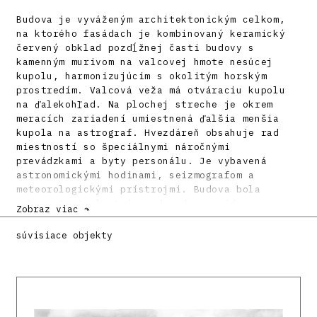
Budova je vyváženým architektonickým celkom,
na ktorého fasádach je kombinovaný keramický
červený obklad pozdĺžnej časti budovy s
kamenným murivom na valcovej hmote nesúcej
kupolu, harmonizujúcim s okolitým horským
prostredím. Valcová veža má otváraciu kupolu
na ďalekohľad. Na plochej streche je okrem
meracích zariadení umiestnená ďalšia menšia
kupola na astrograf. Hvezdáreň obsahuje rad
miestností so špeciálnymi náročnými
prevádzkami a byty personálu. Je vybavená
astronomickými hodinami, seizmografom a
meteorologickými prístrojmi. Budova bola
vybavená aj vlastným vodovodom a núdzovou
Zobraz viac ↷
elektrárňou.
súvisiace objekty
Bečvář sa stal prvým riaditeľom observatória a
viedol ho do roku 1950. Venoval sa výskumu
Slnka a medziplanetárnej hmoty. Prvé
pozorovanie fotosféry Slnka sa tu uskutočnilo
19. septembra 1943, o rok neskôr prvé
skupinové pozorovanie meteorov. Od roku 1953