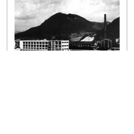
prevzal observatórium Astronomický ústav SAV.
Na počesť Antonína Bečvářa pomenovali jeden z
kráterov na odvrátenej strane Mesiaca.
Literatúra:
BEČVÁŘ, Antonín: Slovenská štátna hvezdáreň na
Skalnatom plese. Slovenský staviteľ 11, 1941,
3, s. 53 – 54.
Stavba štátneho observatória na Skalnatom
Plese. Slovenský staviteľ 11, 1941, 3, s. 51 –
52.
DULLA, Matúš – MORAVČÍKOVÁ, H. Henrieta -
STOLIČNÁ, Elena: Architektonické diela 20.
storočia na Slovensku – Vysoké Tatry, Poprad.
Architektúra & urbanizmus 33, 1999, 3 – 4, s.
158.
DULLA, Matúš – MORAVČÍKOVÁ, Henrieta:
Architektúra Slovenska v 20. storočí.
Bratislava, Slovart 2002. s. 402.
MLYNKA, Ladislav – HABERLANDOVÁ, Katarína:
Technické pamiatky Slovenska. Bratislava,