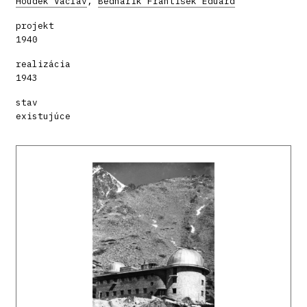
Houdek Václav
,
Bednárik František Eduard
projekt
1940
realizácia
1943
stav
existujúce