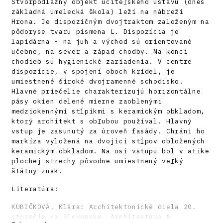
Štvorpodlažný objekt učiteľského ústavu (dnes
základná umelecká škola) leží na nábreží
Hrona. Je dispozičným dvojtraktom založeným na
pôdoryse tvaru písmena L. Dispozícia je
lapidárna - na juh a východ sú orientované
učebne, na sever a západ chodby. Na konci
chodieb sú hygienické zariadenia. V centre
dispozície, v spojení oboch krídel, je
umiestnené široké dvojramenné schodisko.
Hlavné priečelie charakterizujú horizontálne
pásy okien delené mierne zaoblenými
medziokennými stĺpikmi s keramickým obkladom,
ktorý architekt s obľubou používal. Hlavný
vstup je zasunutý za úroveň fasády. Chráni ho
markíza vyložená na dvojici stĺpov obložených
keramickým obkladom. Na osi vstupu bol v atike
plochej strechy pôvodne umiestnený veľký
štátny znak.
Literatúra:
KUBIČKOVÁ, Klára: Architektonické diela 20.
storočia na Slovensku. Architektúra &