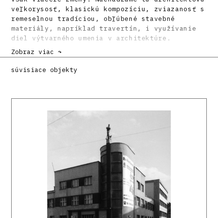
veľkorysosť, klasickú kompozíciu, zviazanosť s
remeselnou tradíciou, obľúbené stavebné
materiály, napríklad travertín, i využívanie
diel výtvarného umenia v architektúre.
Zobraz viac ↷
Literatúra:
súvisiace objekty
Stavitel 6, 1925, 2, s. 32. (Vyhodnotenie
súťaže)
KUSÝ, Martin: Emil Belluš. Bratislava, Tatran
1984, 142 s.
KUBIČKOVÁ, Klára: Emil Belluš, Banská Bystrica
a Národný dom. Projekt 41, 1999, 4, s. 36 –
43.
KUBIČKOVÁ, Klára: Architektonické diela 20.
storočia na Slovensku. Banská Bystrica.
Architektúra & urbanizmus 34, 2000, 1 – 2, s.
CLXVIII.
DULLA, Matúš – MORAVČÍKOVÁ, Henrieta:
Architektúra Slovenska v 20. storočí.
Bratislava, Slovart 2002. 512 s., tu s. 147,
344.