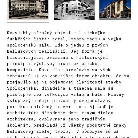
Rozsiahly nárožný objekt mal niekoľko
funkčných častí: hotel, reštauráciu a veľkú
spoločenskú sálu. Ide o jednu z prvých
Bellušovych realizácií. Jej forma je
klasicizujúca, zviazaná s historickými
princípmi výstavby architektonickej
kompozície. Rozdielne prevádzky sa však
zobrazujú už vo vonkajšej forme objektu, čo sa
prejavilo aj na objemovej členitosti stavby.
Spoločenská, divadelná a tanečná sála sú
prístupné cez veľkorysú vstupnú halu. Hlavný
vstup zvýrazňuje pravouhlý dvojpodlažný
portikus obložený travertínom. Aj keď je
architektúra Národného domu raným dielom
architekta, ovplyvnená jeho tradičným
školením, predkladá už všetky podstatné znaky
Bellušovej zrelej tvorby. V pôdoryse sú už
však viaceré zmeny. Nachádzame tu architektovu