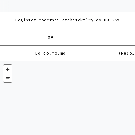
Register modernej architektúry
oA HÚ SAV
oA
Do.co,mo.mo
(Ne)p