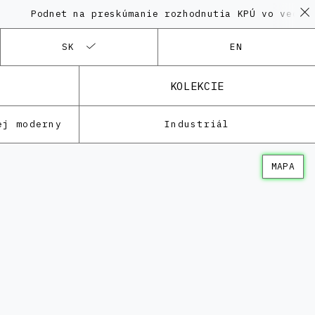
odnet na preskúmanie rozhodnutia KPÚ vo veci Polyfun
SK
EN
KOLEKCIE
ej moderny
Industriál
MAPA