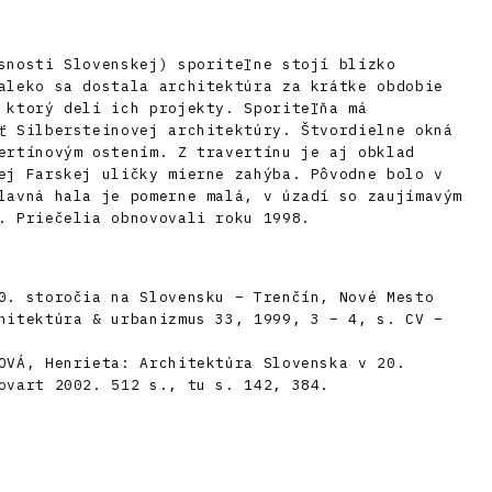
snosti Slovenskej) sporiteľne stojí blízko
aleko sa dostala architektúra za krátke obdobie
 ktorý delí ich projekty. Sporiteľňa má
ť Silbersteinovej architektúry. Štvordielne okná
ertínovým ostením. Z travertínu je aj obklad
ej Farskej uličky mierne zahýba. Pôvodne bolo v
lavná hala je pomerne malá, v úzadí so zaujímavým
. Priečelia obnovovali roku 1998.
0. storočia na Slovensku – Trenčín, Nové Mesto
hitektúra & urbanizmus 33, 1999, 3 – 4, s. CV –
OVÁ, Henrieta: Architektúra Slovenska v 20.
ovart 2002. 512 s., tu s. 142, 384.