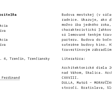
oriteľňa
Budova mestskej (v súča
radnice. Ukazuje, ako ď
možno iba jedného roka,
kcia
charakteristickú ľahkos
íva
sú lemované tenkým trav
kcia
parteru. Budova do bočn
íva
suteréne budovy kino. H
travertínovým zábradlím
. 4, Trenčín, Trenčiansky
Literatúra:
Architektonické diela 2
nad Váhom, Skalica. Arc
 Ferdinand
CXXVIII.
DULLA, Matúš – MORAVČÍK
storočí. Bratislava, Sl