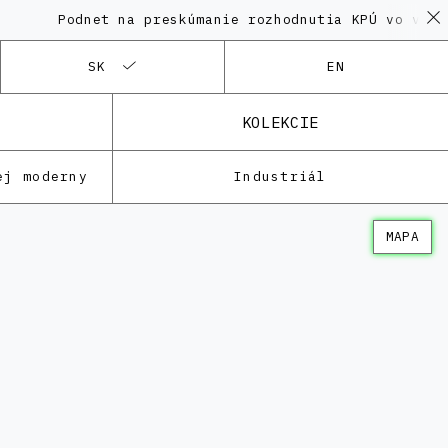
Podnet na preskúmanie rozhodnutia KPÚ vo veci Polyfu
SK
EN
KOLEKCIE
ej moderny
Industriál
MAPA