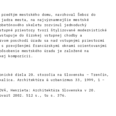
 predtým mestského domu, navrhoval Šebor do
 jadra mesta, na najvýznamnejšie mestské
obetónového skeletu rozvinul jednoduchý
stupné priestory tvorí štylizované modernistické
vstupuje do širokej vstupnej chodby a
rvom poschodí úradu sa nad vstupnými priestormi
 s prevýšenými francúzskymi oknami orientovanými
pôsobenie mestského úradu je založené na
kej kompozícii.
onické diela 20. storočia na Slovensku – Trenčín,
kalica. Architektúra & urbanizmus 33, 1999, 1 –
OVÁ, Henrieta: Architektúra Slovenska v 20.
ovart 2002. 512 s., tu s. 376.