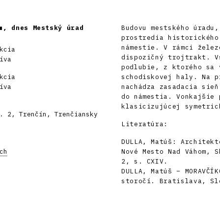
m, dnes Mestský úrad
Budovu mestského úradu,
prostredia historického
námestie. V rámci želez
kcia
dispozičný trojtrakt. V
íva
podlubie, z ktorého sa 
kcia
schodiskovej haly. Na p
íva
nachádza zasadacia sieň
do námestia. Vonkajšie 
klasicizujúcej symetric
. 2, Trenčín, Trenčiansky
Literatúra:
DULLA, Matúš: Architekt
ch
Nové Mesto Nad Váhom, S
2, s. CXIV.
DULLA, Matúš – MORAVČÍK
storočí. Bratislava, Sl