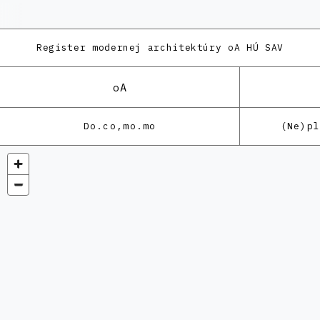
Register modernej architektúry
oA HÚ SAV
oA
Do.co,mo.mo
(Ne)p