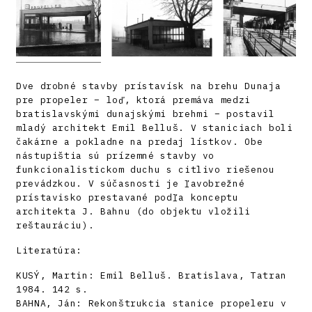
Dve drobné stavby prístavísk na brehu Dunaja
pre propeler – loď, ktorá premáva medzi
bratislavskými dunajskými brehmi – postavil
mladý architekt Emil Belluš. V staniciach boli
čakárne a pokladne na predaj lístkov. Obe
nástupištia sú prízemné stavby vo
funkcionalistickom duchu s citlivo riešenou
prevádzkou. V súčasnosti je ľavobrežné
prístavisko prestavané podľa konceptu
architekta J. Bahnu (do objektu vložili
reštauráciu).
Literatúra:
KUSÝ, Martin: Emil Belluš. Bratislava, Tatran
1984. 142 s.
BAHNA, Ján: Rekonštrukcia stanice propeleru v