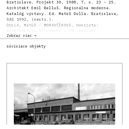
Bratislave. Projekt 30, 1988, 7, s. 23 – 25.
Architekt Emil Belluš. Regionálna moderna.
Katalóg výstavy. Ed. Matúš Dulla. Bratislava,
SAS 1992, (nestr.).
DULLA, Matúš – MORAVČÍKOVÁ, Henrieta:
Architektúra Slovenska v 20. storočí.
Zobraz viac ↷
Bratislava, Slovart 2002. 512 s., tu s. 152,
263, 360.
súvisiace objekty