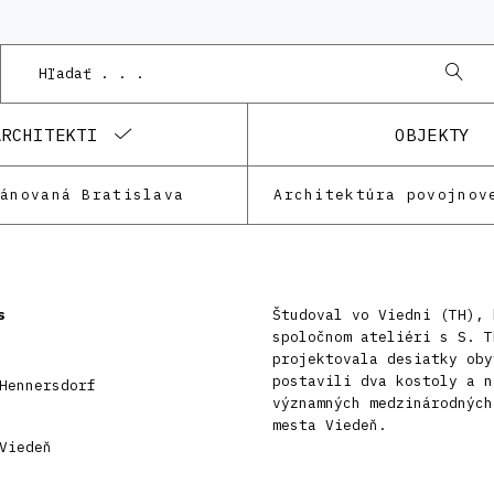
ARCHITEKTI
OBJEKTY
lánovaná Bratislava
Architektúra povojnov
s
Študoval vo Viedni (TH), 
spoločnom ateliéri s S. T
projektovala desiatky oby
postavili dva kostoly a n
Hennersdorf
významných medzinárodných
mesta Viedeň.
Viedeň