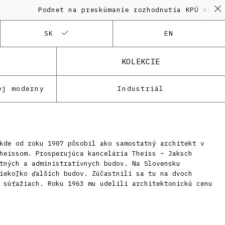
Podnet na preskúmanie rozhodnutia KPÚ vo veci
SK
EN
KOLEKCIE
ej moderny
Industriál
kde od roku 1907 pôsobil ako samostatný architekt v
heissom. Prosperujúca kancelária Theiss – Jaksch
tných a administratívnych budov. Na Slovensku
iekoľko ďalších budov. Zúčastnili sa tu na dvoch
 súťažiach. Roku 1963 mu udelili architektonickú cenu