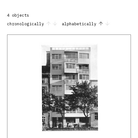
prelomovým. Pôsobil aj v oblasti urbanizmu.
Navrhol viacero územných plánov, medzi inými aj
pre Dolný Kubín, Košice, Komárno, Prievidzu a
4 objects
Žilinu.
chronologically
alphabetically