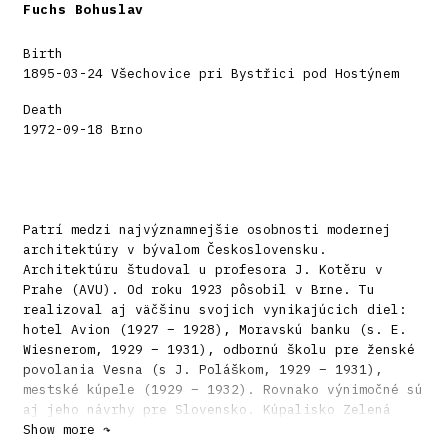
Fuchs Bohuslav
Birth
1895-03-24 Všechovice pri Bystřici pod Hostýnem
Death
1972-09-18 Brno
Patrí medzi najvýznamnejšie osobnosti modernej
architektúry v bývalom Československu.
Architektúru študoval u profesora J. Kotěru v
Prahe (AVU). Od roku 1923 pôsobil v Brne. Tu
realizoval aj väčšinu svojich vynikajúcich diel:
hotel Avion (1927 – 1928), Moravskú banku (s. E.
Wiesnerom, 1929 – 1931), odbornú školu pre ženské
povolania Vesna (s J. Poláškom, 1929 – 1931),
mestské kúpele (1929 – 1932). Rovnako výnimočné sú
aj jeho návrhy pre Slovensko. Kúpalisko Zelená
žaba dokonca patrí v jeho tvorivej činnosti k
Show more ↷