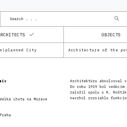
ARCHITECTS
OBJECTS
Un)planned City
mír
Architektúru absolvoval v
Do roku 1919 bol vedúcim 
založil spolu s K. Roštík
navrhol rozsiahlu funkcio
Velká Lhota na Morave
Praha