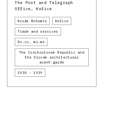
The Post and Telegraph
Office, Košice
Kozák Bohumír
Košice
Trade and services
Do.co, mo.mo
The Czechoslovak Republic and
the Slovak architectural
avant-garde
1930 - 1939
Facebook
Instagram