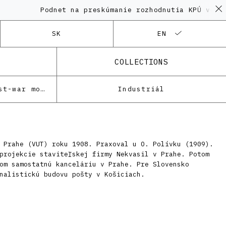
Podnet na preskúmanie rozhodnutia KPÚ vo vec
SK
EN
COLLECTIONS
Architecture of the post-war modernism
Industriál
 Prahe (VUT) roku 1908. Praxoval u O. Polívku (1909).
projekcie staviteľskej firmy Nekvasil v Prahe. Potom
om samostatnú kanceláriu v Prahe. Pre Slovensko
nalistickú budovu pošty v Košiciach.