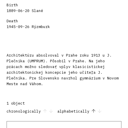
Birth
1889-06-20 Slané
Death
1945-09-26 Rýzmburk
Architektúru absolvoval v Prahe roku 1913 u J.
Plečnika (UMPRUM). Pôsobil v Prahe. Na jeho
prácach možno sledovať vplyv klasicistickej
architektonickej koncepcie jeho učiteľa J.
Plečnika. Pre Slovensko navrhol gymnázium v Novom
Meste nad Váhom.
1 object
chronologically
alphabetically