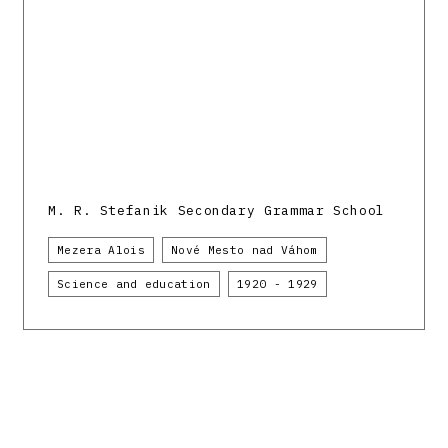
M. R. Stefanik Secondary Grammar School
Mezera Alois
Nové Mesto nad Váhom
Science and education
1920 - 1929
Register of modern architecture in Slovakia