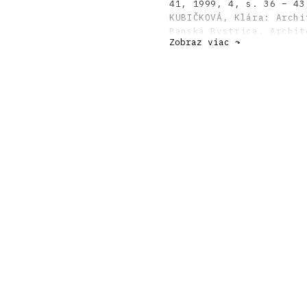
41, 1999, 4, s. 36 – 43
KUBIČKOVÁ, Klára: Archi
Banská Bystrica. Archit
Zobraz viac ↷
DULLA, Matúš – MORAVČÍK
storočí. Bratislava, Sl