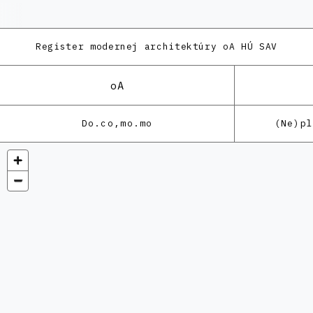
Register modernej architektúry
oA HÚ SAV
oA
Do.co,mo.mo
(Ne)p