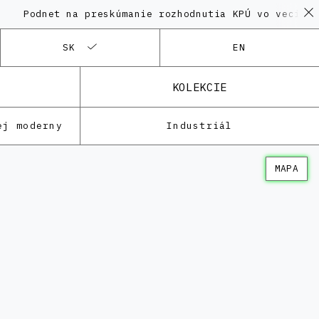
odnet na preskúmanie rozhodnutia KPÚ vo veci Polyfu
SK
EN
KOLEKCIE
ej moderny
Industriál
MAPA