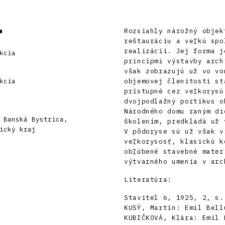
m
Rozsiahly nárožný objek
reštauráciu a veľkú spo
realizácií. Jej forma j
kcia
princípmi výstavby arch
však zobrazujú už vo vo
kcia
objemovej členitosti st
prístupné cez veľkorysú
dvojpodlažný portikus o
Národného domu raným di
 Banská Bystrica,
školením, predkladá už 
ický kraj
V pôdoryse sú už však v
veľkorysosť, klasickú k
obľúbené stavebné mater
výtvarného umenia v arc
Literatúra:
Stavitel 6, 1925, 2, s.
KUSÝ, Martin: Emil Bell
KUBIČKOVÁ, Klára: Emil 