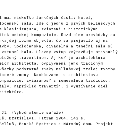
t mal niekoľko funkčných častí: hotel,
ločenskú sálu. Ide o jednu z prvých Bellušovych
e klasicizujúca, zviazaná s historickými
itektonickej kompozície. Rozdielne prevádzky sa
nkajšej forme objektu, čo sa prejavilo aj na
avby. Spoločenská, divadelná a tanečná sála sú
 vstupnú halu. Hlavný vstup zvýrazňuje pravouhlý
bložený travertínom. Aj keď je architektúra
elom architekta, ovplyvnená jeho tradičným
všetky podstatné znaky Bellušovej zrelej tvorby.
iaceré zmeny. Nachádzame tu architektovu
ompozíciu, zviazanosť s remeselnou tradíciou,
iály, napríklad travertín, i využívanie diel
hitektúre.
 32. (Vyhodnotenie súťaže)
uš. Bratislava, Tatran 1984, 142 s.
Belluš, Banská Bystrica a Národný dom. Projekt