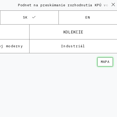
Podnet na preskúmanie rozhodnutia KPÚ vo veci Poly
SK
EN
KOLEKCIE
ej moderny
Industriál
MAPA