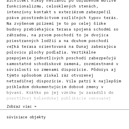
architekt nikdy nesiahol po obľúbenom motíve
funkcionalizmu, celosklených stenách,
intenzívny kontakt s exteriérom zabezpečil
práve prostredníctvom rozličných typov terás.
Na zvýšenom prízemí je to po celej šírke
budovy prebiehajúca terasa spojená schodmi so
záhradou, na prvom poschodí to je dvojica
priestranných lodžií a na druhom poschodí
veľká terasa orientovaná na Dunaj zaberajúca
polovicu plochy podlažia. Vertikálne
prepojenie jednotlivých poschodí zabezpečujú
samostatné schodiskové ramená, rozmiestnené v
súvislosti so zmenami dispozície. Pôdorys aj
týmto spôsobom získal ráz otvorenej
netradičnej dispozície. Vila patrí k najlepším
príkladom dokumentujúcim dobové zmeny v
bývaní. Krátko po jej vzniku ju zaradili do
prestížnej holandskej publikácie venovanej
moderným vilám a vidieckym domom v Európe a
Zobraz viac ↷
Amerike. O jej výnimočnosti svedčí aj
skutočnosť, že v publikácii patrí k niekoľkým
súvisiace objekty
málo príkladom predstaviteľov nekompromisnej
novej vecnosti.