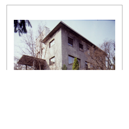
autor textu:
Henrieta Moravčíková
Literatúra:
Zechlin, H. J.: Tschechoslowakische Baukunst.
Wasmuthh´s Monatshefte 14, 1930, č. / no. 11,
s. / p. 515 – 521. Moderne villa´s en
Landhuizen in Europa en Amerika. Amsterdam,
Kosmos, 1930, obr. / figs. 158 – 160.
Fridrich Weinwurm – architekt NOVEJ DOBY.
Katalóg výstavy. Ed. Štefan Šlachta.
Bratislava, SAS 1993.
FOLTYN, Ladislav: Slovenská architektúra a
česká avantgarda 1918 – 1939. Bratislava SAS
1993. 238 s.
Architektonické diela 20. storočia na
Slovensku – Bratislava. Architektúra &
urbanizmus 31, 1997, 2 – 3, s. XXXII.
DULLA, Matúš – MORAVČÍKOVÁ, Henrieta:
Architektúra Slovenska v 20. storočí.
Bratislava, Slovart 2002. 512 s.