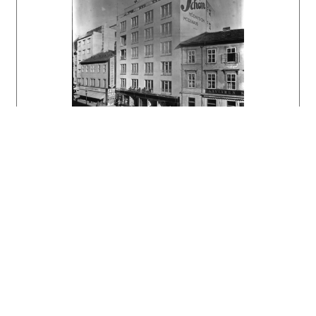
zverejnili". Vyzdvihuje "pokoj a jednoduchosť"
budovy aj interiéru, ale spochybňuje vybratie
stredného objemu stavby vo vyšších nadzemných
podlažiach, keď doslova píše, že "travertínový
sokel dobre nevie ako sa má správať, keď sa
medzi tými dvoma silno zdvihnutými prvkami bez
nejakého sprostredkovania stáva samostatnou
časťou budovy".
Viedenská poisťovňa Phönix expandovala do
okolitých krajín od roku 1925. V čase, keď
užívala prevádzku v budove na Grösslingovej
ulici mala už pobočky v 23 krajinách a patrila
k najúspešnejším poisťovniam v Európe.
Hospodárska kríza roku 1930 ju vážne poznačila
a z problémov sa jej už nikdy nepodarilo
dostať. Roku 1936 poisťovňa zbankrotovala s
deficitom 250 miliónov šilingov. Už v čase,
keď otvorila prevádzku v Bratislave pritom
vraj vykazovala stratu 80 miliónov. Paradoxne
aj pád poisťovne Phönix prispel k oslabeniu
rakúskej vlády a prevzatiu moci Hitlerom.