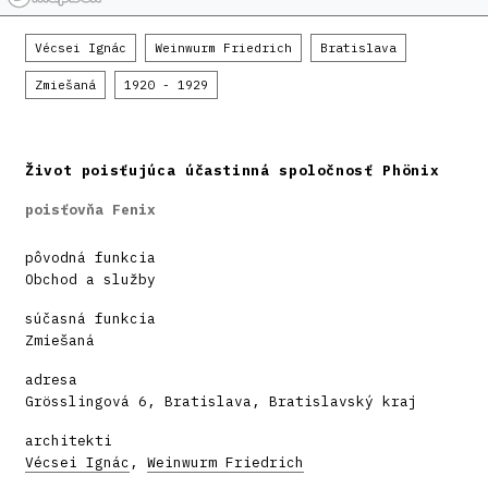
Vécsei Ignác
Weinwurm Friedrich
Bratislava
Zmiešaná
1920 - 1929
Život poisťujúca účastinná spoločnosť Phönix
poisťovňa Fenix
pôvodná funkcia
Obchod a služby
súčasná funkcia
Zmiešaná
adresa
Grösslingová 6, Bratislava, Bratislavský kraj
architekti
Vécsei Ignác
,
Weinwurm Friedrich