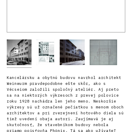
Kancelársku a obytnú budovu navrhol architekt
Weinwurm pravdepodobne ešte skôr, ako s
Vécseiom založili spoločný ateliér. Aj preto
sa na niektorých výkresoch z prevej polovice
roku 1928 nachádza len jeho meno. Neskoršie
výkresy sú už označené pečiatkou s menom oboch
architektov a pri zverejnení hotového diela sú
tiež uvedení obaja autori. Zaujímavá je aj
skutočnosť, že stavebníkom budovy nebola
priamo poisťovňa Phönix. Tá sa ako užívateľ