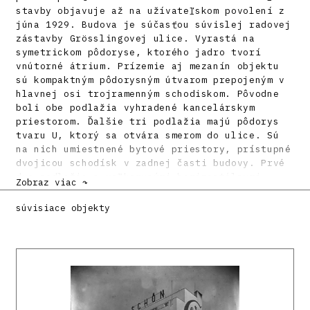
stavby objavuje až na užívateľskom povolení z
júna 1929. Budova je súčasťou súvislej radovej
zástavby Grösslingovej ulice. Vyrastá na
symetrickom pôdoryse, ktorého jadro tvorí
vnútorné átrium. Prízemie aj mezanín objektu
sú kompaktným pôdorysným útvarom prepojeným v
hlavnej osi trojramenným schodiskom. Pôvodne
boli obe podlažia vyhradené kancelárskym
priestorom. Ďalšie tri podlažia majú pôdorys
tvaru U, ktorý sa otvára smerom do ulice. Sú
na nich umiestnené bytové priestory, prístupné
dvojicou schodísk v zadnej časti budovy. Prvé
dve podlažia s veľkorysými horizontálnymi
Zobraz viac ↷
okennými otvormi sú obložené travertínom.
Architekt pravdepodobne práve na tejto budove
súvisiace objekty
po prvý raz použil patentované oceľové okná
systému Kraus. Nemecký kritik architektúry
Hans Josef Zechlin, ktorý o novostavbe
poisťovne referoval v časopise Wasmuth´s
Monatshefte, zdôrazňuje, že budova nadväzuje
na "jasné striedme stavby architekta Fritza
Weinwurma, ktoré už v časopise viac razy