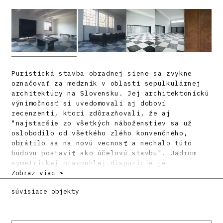
Puristická stavba obradnej siene sa zvykne
označovať za medzník v oblasti sepulkulárnej
architektúry na Slovensku. Jej architektonickú
výnimočnosť si uvedomovali aj doboví
recenzenti, ktorí zdôrazňovali, že aj
"najstaršie zo všetkých náboženstiev sa už
oslobodilo od všetkého zlého konvenčného,
obrátilo sa na novú vecnosť a nechalo túto
budovu postaviť ako účelovú stavbu". Jadrom
symetrickej pravouhlej dispozície je
priestranná sieň s trámovým oceľobetónovým
Zobraz viac ↷
stropom a kamennou dlažbou. Weinwurm navrhol
súvisiace objekty
stavbu v strohom puristickom výraze na hranici
priemyselnej estetiky, čomu zodpovedajú aj
veľké oceľové okná v obradnej sieni. Roku 1937
vybudovali podľa návrhu architekta Josefa