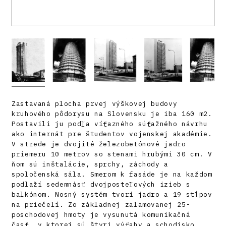
Zastavaná plocha prvej výškovej budovy
kruhového pôdorysu na Slovensku je iba 160 m2.
Postavili ju podľa víťazného súťažného návrhu
ako internát pre študentov vojenskej akadémie.
V strede je dvojité železobetónové jadro
priemeru 10 metrov so stenami hrubými 30 cm. V
ňom sú inštalácie, sprchy, záchody a
spoločenská sála. Smerom k fasáde je na každom
podlaží sedemnásť dvojposteľových izieb s
balkónom. Nosný systém tvorí jadro a 19 stĺpov
na priečelí. Zo základnej zalamovanej 25-
poschodovej hmoty je vysunutá komunikačná
časť, v ktorej sú štyri výťahy a schodisko.