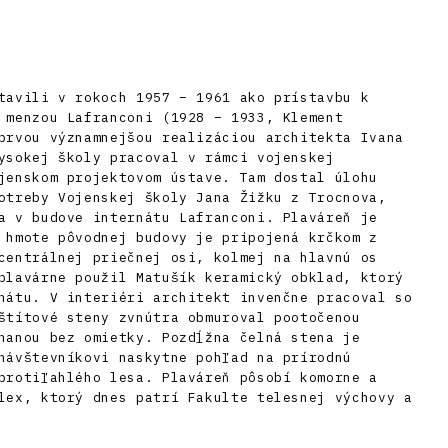
tavili v rokoch 1957 – 1961 ako prístavbu k
 menzou Lafranconi (1928 – 1933, Klement
prvou významnejšou realizáciou architekta Ivana
ysokej školy pracoval v rámci vojenskej
jenskom projektovom ústave. Tam dostal úlohu
otreby Vojenskej školy Jana Žižku z Trocnova,
a v budove internátu Lafranconi. Plaváreň je
 hmote pôvodnej budovy je pripojená krčkom z
centrálnej priečnej osi, kolmej na hlavnú os
plavárne použil Matušík keramický obklad, ktorý
nátu. V interiéri architekt invenčne pracoval so
štítové steny zvnútra obmuroval pootočenou
hanou bez omietky. Pozdĺžna čelná stena je
návštevníkovi naskytne pohľad na prírodnú
protiľahlého lesa. Plaváreň pôsobí komorne a
lex, ktorý dnes patrí Fakulte telesnej výchovy a