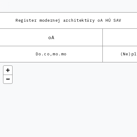
Register modernej architektúry
oA HÚ SAV
oA
Do.co,mo.mo
(Ne)p