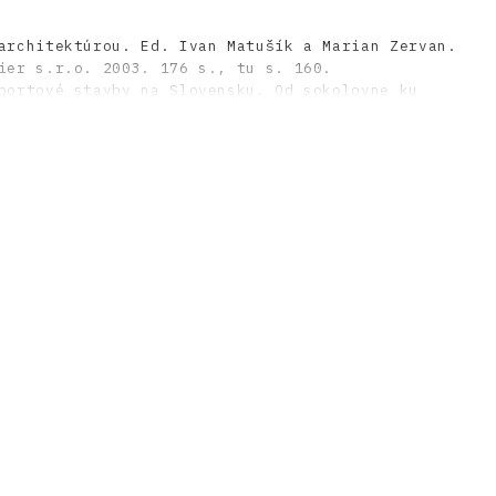
architektúrou. Ed. Ivan Matušík a Marian Zervan.
ier s.r.o. 2003. 176 s., tu s. 160.
portové stavby na Slovensku. Od sokolovne ku
, 2, s. 44 – 47.