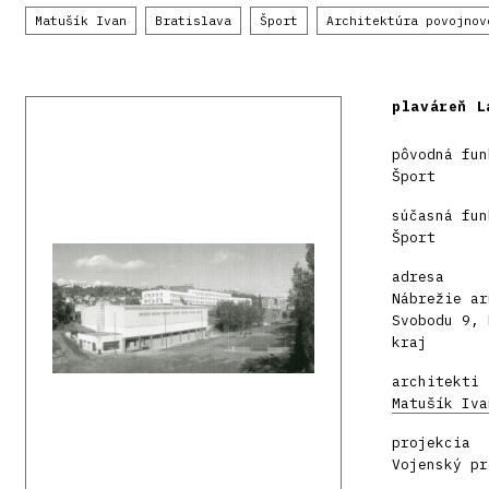
Matušík Ivan
Bratislava
Šport
Architektúra povojnov
plaváreň L
pôvodná fun
Šport
súčasná fun
Šport
adresa
Nábrežie ar
Svobodu 9, 
kraj
architekti
Matušík Iva
projekcia
Vojenský pr