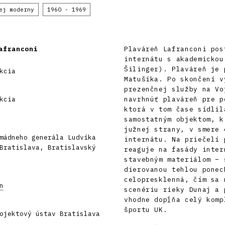
ej moderny
1960 - 1969
afranconi
Plaváreň Lafranconi pos
internátu s akademickou
Šilinger). Plaváreň je 
kcia
Matušíka. Po skončení v
prezenčnej služby na Vo
kcia
navrhnúť plaváreň pre p
ktorá v tom čase sídlil
samostatným objektom, k
južnej strany, v smere 
mádneho generála Ludvíka
internátu. Na priečelí 
Bratislava, Bratislavský
reaguje na fasády inter
stavebným materiálom – 
dierovanou tehlou ponec
celopresklenná, čím sa 
n
scenériu rieky Dunaj a 
vhodne dopĺňa celý komp
športu UK.
ojektový ústav Bratislava