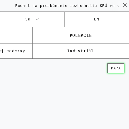
odnet na preskúmanie rozhodnutia KPÚ vo veci Polyfu
SK
EN
KOLEKCIE
ej moderny
Industriál
MAPA