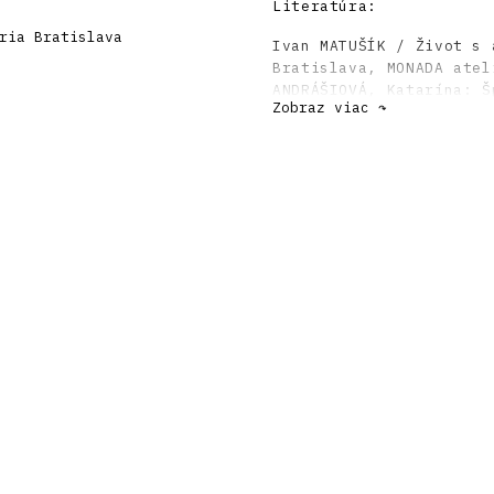
Literatúra:
ria Bratislava
Ivan MATUŠÍK / Život s 
Bratislava, MONADA atel
ANDRÁŠIOVÁ, Katarína: Š
Zobraz viac ↷
skyboxom. ARCH 12, 2007