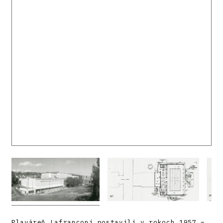
Plaváreň Lafranconi postavili v rokoch 1957 –