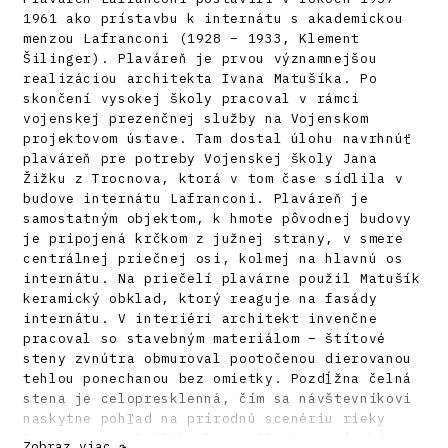
1961 ako prístavbu k internátu s akademickou
menzou Lafranconi (1928 – 1933, Klement
Šilinger). Plaváreň je prvou významnejšou
realizáciou architekta Ivana Matušíka. Po
skončení vysokej školy pracoval v rámci
vojenskej prezenčnej služby na Vojenskom
projektovom ústave. Tam dostal úlohu navrhnúť
plaváreň pre potreby Vojenskej školy Jana
Žižku z Trocnova, ktorá v tom čase sídlila v
budove internátu Lafranconi. Plaváreň je
samostatným objektom, k hmote pôvodnej budovy
je pripojená krčkom z južnej strany, v smere
centrálnej priečnej osi, kolmej na hlavnú os
internátu. Na priečelí plavárne použil Matušík
keramický obklad, ktorý reaguje na fasády
internátu. V interiéri architekt invenčne
pracoval so stavebným materiálom – štítové
steny zvnútra obmuroval pootočenou dierovanou
tehlou ponechanou bez omietky. Pozdĺžna čelná
stena je celopresklenná, čím sa návštevníkovi
naskytne pohľad na prírodnú scenériu rieky
Dunaj a protiľahlého lesa. Plaváreň pôsobí
Zobraz viac ↷