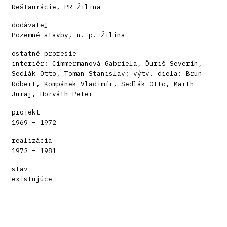
Reštaurácie, PR Žilina
dodávateľ
Pozemné stavby, n. p. Žilina
ostatné profesie
interiér: Cimmermanová Gabriela, Ďuriš Severín,
Sedlák Otto, Toman Stanislav; výtv. diela: Brun
Róbert, Kompánek Vladimír, Sedlák Otto, Marth
Juraj, Horváth Peter
projekt
1969 – 1972
realizácia
1972 – 1981
stav
existujúce