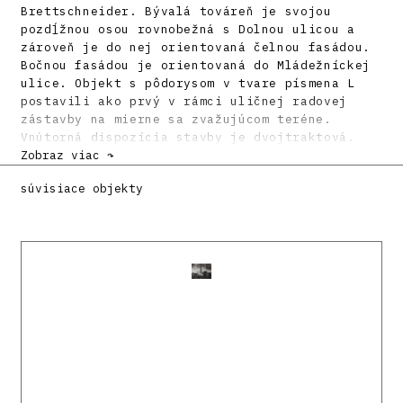
Brettschneider. Bývalá továreň je svojou
pozdĺžnou osou rovnobežná s Dolnou ulicou a
zároveň je do nej orientovaná čelnou fasádou.
Bočnou fasádou je orientovaná do Mládežníckej
ulice. Objekt s pôdorysom v tvare písmena L
postavili ako prvý v rámci uličnej radovej
zástavby na mierne sa zvažujúcom teréne.
Vnútorná dispozícia stavby je dvojtraktová.
Zobraz viac ↷
Objekt továrne pozostáva z jednopodlažnej
súvisiace objekty
výrobnej časti a v súčasnej dobe nadstavanej
dvojpodlažnej časti, ktorá pôvodne slúžila na
administratívne účely. V továrni pracovalo až
80 zamestnancov a v prevádzke bola do roku
1919, kedy boli jej priestory upravené na
byty.
V prízemnej budove postavenej v eklektickom
slohu boli výrobné priestory, šatne a skladové
priestory. V interiéri sú zachované pôvodné
kazetové dvere a presklené deliace priečky s
pôvodným kovaním. Dvojtraktový prízemný objekt