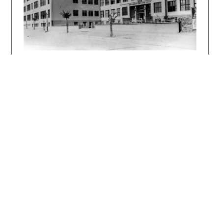
dell'architettura moderna. Milano, 1941, s.
740.
DULLA, Matúš – MORAVČÍKOVÁ, Henrieta:
Architektúra Slovenska v 20. storočí.
Bratislava, Slovart 2002. 512 s.