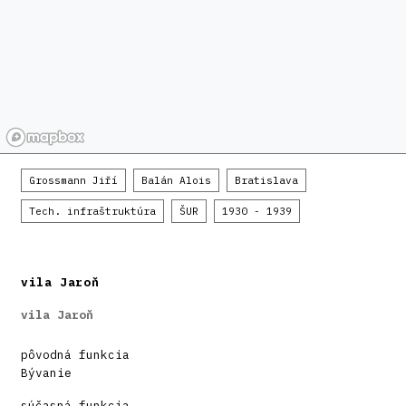
Grossmann Jiří
Balán Alois
Bratislava
Tech. infraštruktúra
ŠUR
1930 - 1939
vila Jaroň
vila Jaroň
pôvodná funkcia
Bývanie
súčasná funkcia