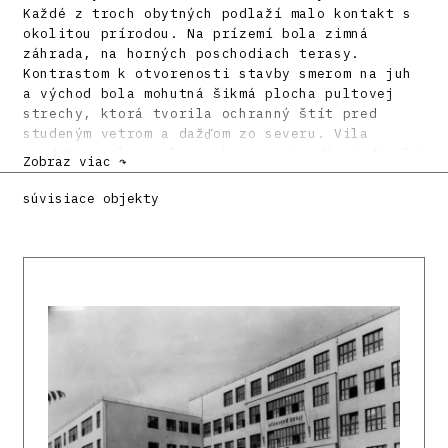
Každé z troch obytných podlaží malo kontakt s
okolitou prírodou. Na prízemí bola zimná
záhrada, na horných poschodiach terasy.
Kontrastom k otvorenosti stavby smerom na juh
a východ bola mohutná šikmá plocha pultovej
strechy, ktorá tvorila ochranný štít pred
studeným vetrom a dažďom zo severu. Vila
predstavovala v slovenskom prostredí ojedinelý
Zobraz viac ↷
príklad expresívnej funkcionalistickej
estetiky. Neskôr však zrezanú severnú stranu
súvisiace objekty
dostavali a dom dostal podobu konvenčnej
stavby. V roku 2011 pôvodnú vilu zbúrali a na
jej mieste postavili banálny bytový dom.
Literatúra:
Vila pána riaditeľa Jaroňa. Slovenský staviteľ
2, 1932, s. 80 – 81.
HOŘEJŠ, Antonín: 10 roků architektonické práce
A. Balána a J. Grossmanna. Bratislava,
Slovenská grafia 1932. 52 s.
SARTORIS, Alberto: Gli elementi dell
architettura funzionale. Sintesi panoramica