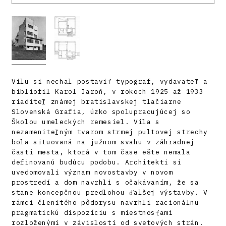
Vilu si nechal postaviť typograf, vydavateľ a
bibliofil Karol Jaroň, v rokoch 1925 až 1933
riaditeľ známej bratislavskej tlačiarne
Slovenská Grafia, úzko spolupracujúcej so
Školou umeleckých remesiel. Vila s
nezameniteľným tvarom strmej pultovej strechy
bola situovaná na južnom svahu v záhradnej
časti mesta, ktorá v tom čase ešte nemala
definovanú budúcu podobu. Architekti si
uvedomovali význam novostavby v novom
prostredí a dom navrhli s očakávaním, že sa
stane koncepčnou predlohou ďalšej výstavby. V
rámci členitého pôdorysu navrhli racionálnu
pragmatickú dispozíciu s miestnosťami
rozloženými v závislosti od svetových strán.