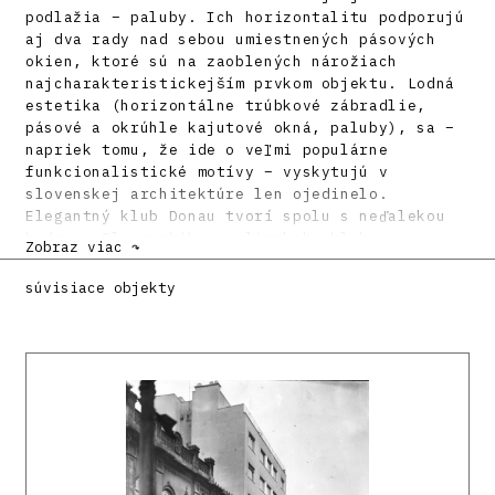
podlažia – paluby. Ich horizontalitu podporujú
aj dva rady nad sebou umiestnených pásových
okien, ktoré sú na zaoblených nárožiach
najcharakteristickejším prvkom objektu. Lodná
estetika (horizontálne trúbkové zábradlie,
pásové a okrúhle kajutové okná, paluby), sa –
napriek tomu, že ide o veľmi populárne
funkcionalistické motívy – vyskytujú v
slovenskej architektúre len ojedinelo.
Elegantný klub Donau tvorí spolu s neďalekou
budovou Slovenského veslárskeho klubu
Zobraz viac ↷
mimoriadne zaujímavý pôvodný komplex
funkcionalistickej architektúry.
súvisiace objekty
Literatúra:
AIXINGER, László jr.: Der Rudersport in
Pressburg. Forum 2, 1932, s. 167.
Klubhaus der Rudervereines "Donau". Forum 2,
1932, s.168 – 169.
KUSÝ, Martin: Architektúra na Slovensku 1918 –
1945. Bratislava, Pallas 1971. 186 s.
MORAVČÍKOVÁ, Henrieta: Nemecký veslársky