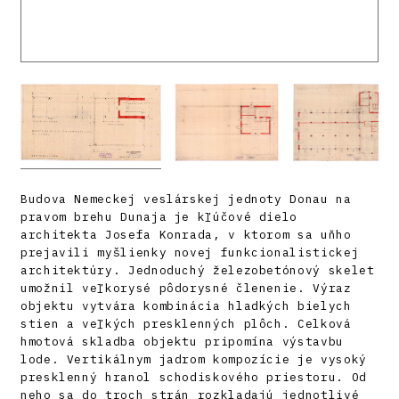
Budova Nemeckej veslárskej jednoty Donau na
pravom brehu Dunaja je kľúčové dielo
architekta Josefa Konrada, v ktorom sa uňho
prejavili myšlienky novej funkcionalistickej
architektúry. Jednoduchý železobetónový skelet
umožnil veľkorysé pôdorysné členenie. Výraz
objektu vytvára kombinácia hladkých bielych
stien a veľkých presklenných plôch. Celková
hmotová skladba objektu pripomína výstavbu
lode. Vertikálnym jadrom kompozície je vysoký
presklenný hranol schodiskového priestoru. Od
neho sa do troch strán rozkladajú jednotlivé