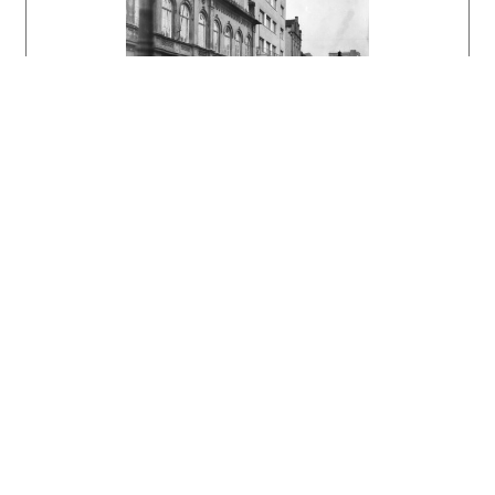
spolok Dionau. Architektúra & urbanizmus 29,
1995, 1 – 2, s. 80 – 83.
MORAVČÍKOVÁ, Henrieta: Architekt Josef Konrad.
Projekt 37, 1995, 6 – 7, s. 56.
Architektonické diela 20. storočia na
Slovensku – Bratislava. Architektúra &
urbanizmus 31, 1997, 2 – 3, s. XXXIX.
DULLA, Matúš – MORAVČÍKOVÁ, Henrieta:
Architektúra Slovenska v 20. storočí.
Bratislava, Slovart 2002. 512 s.
Architektúra na Slovensku. Stručné dejiny. Ed.
Henrieta Moravčíková. Bratislava, Slovart
2005. 182 s.