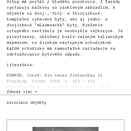
Vstup má portál z bledého pieskovca. Z fasády
vystupujú balkóny so zaskleným zábradlím. V
objekte sú dvoj-, troj- a štvorizbové,
kompletne vybavené byty, ako aj jedno- a
dvojizbové "mládenecké" byty. Riešenie
vstupného vestibulu je neobvykle veľkorysé. Je
priestranný, obložený bielo-zeleným talianskym
mramorom, so širokým nástupným schodiskom.
Každé schodisko má samostatné zariadenie na
odstraňovanie bytového odpadu.
Literatúra:
KONRÁD, Josef: Ein neuer Zinhausbau in
Presburg. Forum, 1938, s. 152 – 153.
MORAVČÍKOVÁ H., Henrieta: Architekt Josef
Zobraz viac ↷
Konrad. Projekt 37, 1995, 6 – 7, s. 57.
DULLA, Matúš – MORAVČÍKOVÁ, Henrieta:
súvisiace objekty
Architektúra Slovenska v 20. storočí.
Bratislava, Slovart 2002. 512 s., tu s. 395.