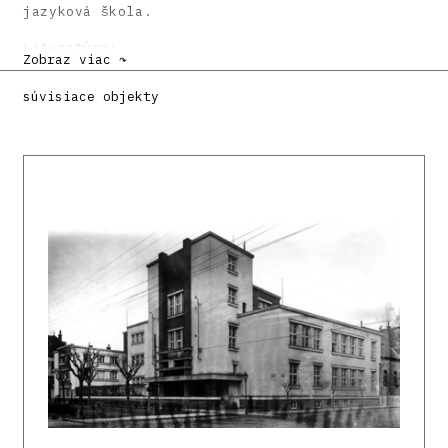
jazyková škola.
Literatúra:
Zobraz viac ↷
DULLA, Matúš – MORAVČÍKOVÁ, Henrieta:
súvisiace objekty
Architektúra Slovenska v 20. storočí.
Bratislava, Slovart 2002. 512 s., tu s. 348.