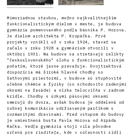
Mimoriadnou stavbou, možno najkvalitnejším
funkcionalistickým dielom v meste, je budova
gymnázia pomenovaného podľa básnika P. Horova.
Je dielom architekta P. Kropáčka. Prvé
projekty vznikli už v roku 1924, stavať sa
začalo v roku 1928 a gymnázium otvorili v
októbri 1931. Na budove sa stretávajú relikty
"československého" slohu s funkcionalistickým
poňatím, ktoré jasne prevažuje. Dvojtraktová
dispozícia má široké hlavné chodby so
šatňovými priestormi, v budove sú stupňovité
učebne chémie a fyziky (so schodovito radenými
oknami na fasáde) a nízka telocvičňa v zadnom
krídle. Chodby s úzkymi pásovými oknami
smerujú do dvora, avšak budova je oddelená od
rušnej komunikácie udržiavaným parčíkom s
rozmanitými drevinami. Pred vstupom do budovy
je umiestnená busta Pavla Horova od Arpáda
Račka. Vedľa gymnázia stojí vila pôvodne
určená pre riaditeľa, kde v súčasnosti sídli