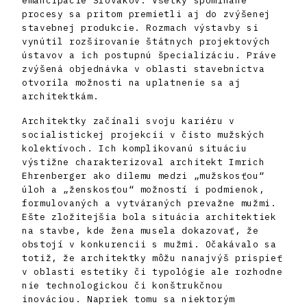
emancipácie Slovákov. Všetky spomínané
procesy sa pritom premietli aj do zvýšenej
stavebnej produkcie. Rozmach výstavby si
vynútil rozširovanie štátnych projektových
ústavov a ich postupnú špecializáciu. Práve
zvýšená objednávka v oblasti stavebníctva
otvorila možnosti na uplatnenie sa aj
architektkám.
Architektky začínali svoju kariéru v
socialistickej projekcii v čisto mužských
kolektívoch. Ich komplikovanú situáciu
výstižne charakterizoval architekt Imrich
Ehrenberger ako dilemu medzi „mužskosťou“
úloh a „ženskosťou“ možností i podmienok,
formulovaných a vytváraných prevažne mužmi.
Ešte zložitejšia bola situácia architektiek
na stavbe, kde žena musela dokazovať, že
obstojí v konkurencii s mužmi. Očakávalo sa
totiž, že architektky môžu nanajvýš prispieť
v oblasti estetiky či typológie ale rozhodne
nie technologickou či konštrukčnou
inováciou. Napriek tomu sa niektorým