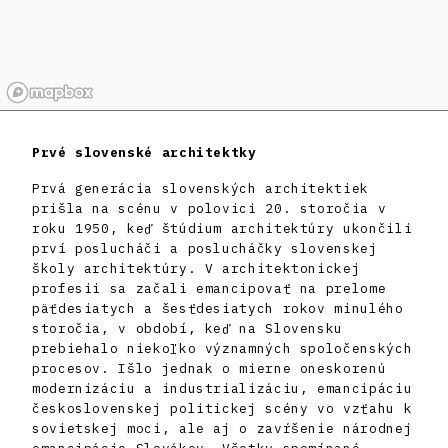
Prvé slovenské architektky
Prvá generácia slovenských architektiek
prišla na scénu v polovici 20. storočia v
roku 1950, keď štúdium architektúry ukončili
prví poslucháči a poslucháčky slovenskej
školy architektúry. V architektonickej
profesii sa začali emancipovať na prelome
päťdesiatych a šesťdesiatych rokov minulého
storočia, v období, keď na Slovensku
prebiehalo niekoľko významných spoločenských
procesov. Išlo jednak o mierne oneskorenú
modernizáciu a industrializáciu, emancipáciu
československej politickej scény vo vzťahu k
sovietskej moci, ale aj o zavŕšenie národnej