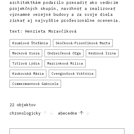
architektkám podarilo presadiť ako vedúcim
projekčných skupín, navrhnúť a realizovať
významné verejné budovy a za svoje diela
získať aj najvyššie profesionálne ocenenia.
text: Henrieta Moravčíková
Krumlová Štefánia
Skočková-Pisončíková Marta
Mecková Viera
Ondreičková Oľga
Kedrová Irina
Titlová Lýdia
Marcinková Milica
Krukovská Mária
Cvengrošová Viktória
Cimmermannová Gabriela
22 objektov
chronologicky
abecedne