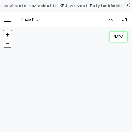
nie rozhodnutia KPÚ vo veci Polyfunkčného domu na K
EN
MAPA