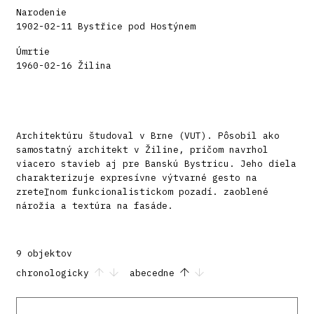
Narodenie
1902-02-11 Bystřice pod Hostýnem
Úmrtie
1960-02-16 Žilina
Architektúru študoval v Brne (VUT). Pôsobil ako
samostatný architekt v Žiline, pričom navrhol
viacero stavieb aj pre Banskú Bystricu. Jeho diela
charakterizuje expresívne výtvarné gesto na
zreteľnom funkcionalistickom pozadí. zaoblené
nárožia a textúra na fasáde.
9 objektov
chronologicky
abecedne