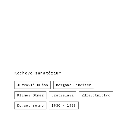
Kochovo sanatórium
Jurkovič Dušan
Merganc Jindřich
Klimeš Otmar
Bratislava
Zdravotníctvo
Do.co, mo.mo
1930 - 1939