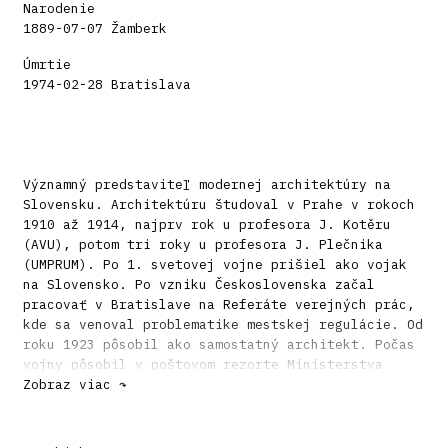
Narodenie
1889-07-07 Žamberk
Úmrtie
1974-02-28 Bratislava
Významný predstaviteľ modernej architektúry na
Slovensku. Architektúru študoval v Prahe v rokoch
1910 až 1914, najprv rok u profesora J. Kotěru
(AVU), potom tri roky u profesora J. Plečnika
(UMPRUM). Po 1. svetovej vojne prišiel ako vojak
na Slovensko. Po vzniku Československa začal
pracovať v Bratislave na Referáte verejných prác,
kde sa venoval problematike mestskej regulácie. Od
roku 1923 pôsobil ako samostatný architekt. Počas
vojny pôsobil v poštovom rezorte Ministerstva
verejných prác a po jej skončení krátko opäť
Zobraz viac ↷
samostatne, neskôr v štátnej projekcii až do roku
1954. Jeho prvé práce odrážajú vplyv pražského
školenia, najmä diela J. Plečnika. Neskôr sa cez