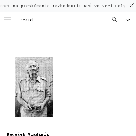
 preskúmanie rozhodnutia KPÚ vo veci Polyfunkčného d
SK
Dedeček Vladimír