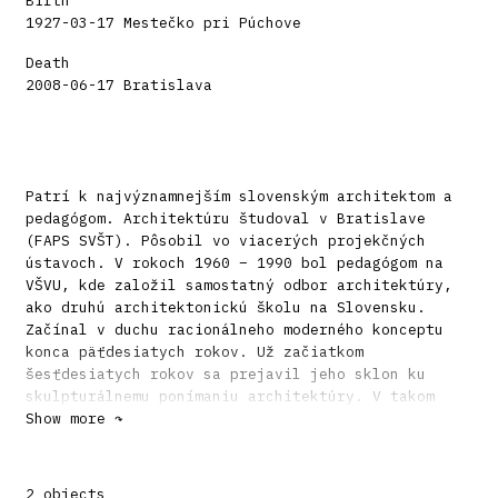
Birth
1927-03-17 Mestečko pri Púchove
Death
2008-06-17 Bratislava
Patrí k najvýznamnejším slovenským architektom a
pedagógom. Architektúru študoval v Bratislave
(FAPS SVŠT). Pôsobil vo viacerých projekčných
ústavoch. V rokoch 1960 – 1990 bol pedagógom na
VŠVU, kde založil samostatný odbor architektúry,
ako druhú architektonickú školu na Slovensku.
Začínal v duchu racionálneho moderného konceptu
konca päťdesiatych rokov. Už začiatkom
šesťdesiatych rokov sa prejavil jeho sklon ku
skulpturálnemu ponímaniu architektúry. V takom
názore v spolupráci so sochárom J. Jankovičom
Show more ↷
realizoval aj vynikajúci pamätník SNP v Banskej
Bystrici.
2 objects