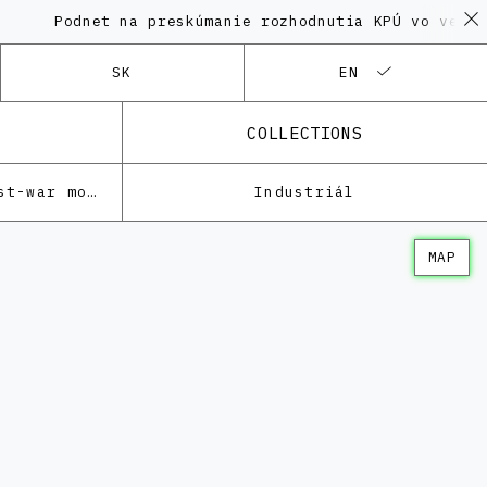
Podnet na preskúmanie rozhodnutia KPÚ vo veci Pol
SK
EN
COLLECTIONS
Architecture of the post-war modernism
Industriál
MAP