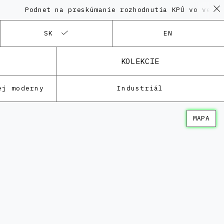
odnet na preskúmanie rozhodnutia KPÚ vo veci Polyfu
SK
EN
KOLEKCIE
ej moderny
Industriál
MAPA