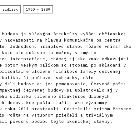
s sídlisk
1980 - 1989
 budova je súčasťou štruktúry vyššej občianskej
v nadväznosti na hlavnú komunikačnú os centra
te. Jednoduchú hranolovú stavbu môžeme vnímať ako
akcie ale súčasne ju možno, v zmysle
nej interpretácie, chápať aj ako znak odkazujúci
e potom veľkým balíkom so stopami po skladaní v
orizontálne uložené hliníkové lamely červenej
 balíka, či poštovej schránky, ešte
y dali budove aj jej pomenovanie, Červená pošta.
mpaktnej červenej budovy sa uplatňovalo aj v
ého sídliska určeného štruktúrou drobných
ch domov, kde pošta slúžila ako významný
v roku 2011 prestavali. Odstránili pritom červené
is Pošta na vstupnom priečelí a triviálnym
ali pôvodnú podobu tejto ikonickej stavby.