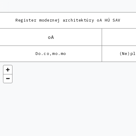
Register modernej architektúry
oA HÚ SAV
oA
Do.co,mo.mo
(Ne)p