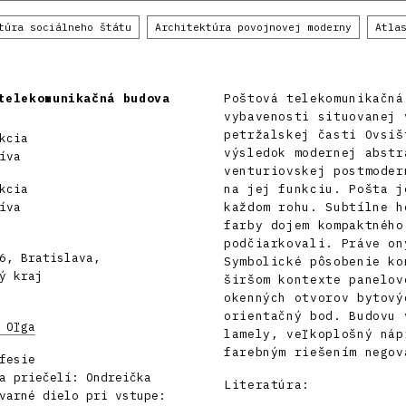
túra sociálneho štátu
Architektúra povojnovej moderny
Atla
telekomunikačná budova
Poštová telekomunikačná
vybavenosti situovanej 
petržalskej časti Ovsiš
kcia
výsledok modernej abstr
íva
venturiovskej postmoder
kcia
na jej funkciu. Pošta j
íva
každom rohu. Subtílne h
farby dojem kompaktného
podčiarkovali. Práve on
6, Bratislava,
Symbolické pôsobenie ko
ý kraj
širšom kontexte panelov
okenných otvorov bytový
orientačný bod. Budovu 
 Oľga
lamely, veľkoplošný náp
farebným riešením negov
fesie
a priečelí: Ondreička
Literatúra:
varné dielo pri vstupe: