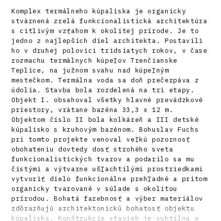
Komplex termálneho kúpaliska je organicky
stvárnená zrelá funkcionalistická architektúra
s citlivým vzťahom k okolitej prírode. Je to
jedno z najlepších diel architekta. Postavili
ho v druhej polovici tridsiatych rokov, v čase
rozmachu termálnych kúpeľov Trenčianske
Teplice, na južnom svahu nad kúpeľným
mestečkom. Termálna voda sa doň prečerpáva z
údolia. Stavba bola rozdelená na tri etapy.
Objekt I. obsahoval všetky hlavné prevádzkové
priestory, vrátane bazéna 33,3 x 12 m.
Objektom číslo II bola kolkáreň a III detské
kúpalisko s kruhovým bazénom. Bohuslav Fuchs
pri tomto projekte venoval veľkú pozornosť
obohateniu dovtedy dosť strohého sveta
funkcionalistických tvarov a podarilo sa mu
čistými a výtvarne ušľachtilými prostriedkami
vytvoriť dielo funkcionálne prehľadné a pritom
organicky tvarované v súlade s okolitou
prírodou. Bohatá farebnosť a výber materiálov
zdôrazňujú architektonickú bohatosť objektu
kúpaliska. Konštrukcia stavieb je subtílna a