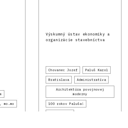
Výskumný ústav ekonomiky a
organizácie stavebníctva
Chovanec Jozef
Paluš Karol
Bratislava
Administratíva
Architektúra povojnovej
m
moderny
, mo.mo
100 rokov Paluša!
1960 - 1969