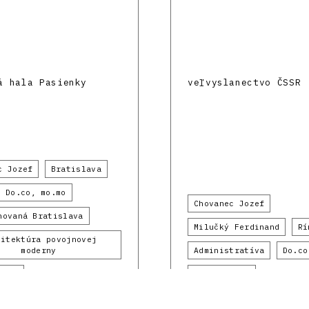
á hala Pasienky
veľvyslanectvo ČSSR
c Jozef
Bratislava
Do.co, mo.mo
Chovanec Jozef
novaná Bratislava
Milučký Ferdinand
Rí
hitektúra povojnovej
moderny
Administratíva
Do.co
1969
1970 - 1979