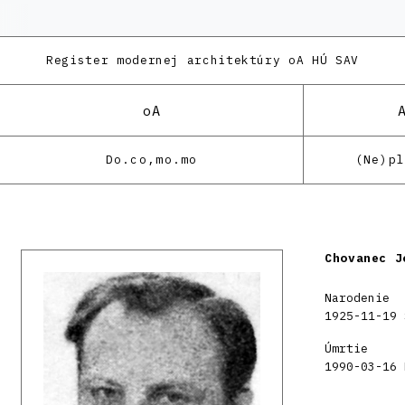
Register modernej architektúry
oA HÚ SAV
oA
Do.co,mo.mo
(Ne)p
Chovanec J
Narodenie
1925-11-19 
Úmrtie
1990-03-16 