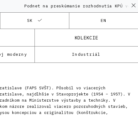
Podnet na preskúmanie rozhodnutia KPÚ vo veci
SK
EN
KOLEKCIE
ej moderny
Industriál
ratislave (FAPS SVŠT). Pôsobil vo viacerých
ratislave, najdlhšie v Stavoprojekte (1954 – 1957). V
radníkom na Ministerstve výstavby a techniky. V
kom názore realizoval viacero pozoruhodných stavieb,
ysou koncepciou a originalitou (konštrukcie,