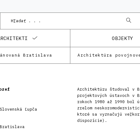
ARCHITEKTI
OBJEKTY
lánovaná Bratislava
Architektúra povojnov
ozef
Architektúru študoval v B
projektových ústavoch v B
rokoch 1980 až 1990 bol ú
zrelom neskoromodernistic
Slovenská Ľupča
ktoré sa vyznačujú veľkor
dispozície).
Bratislava