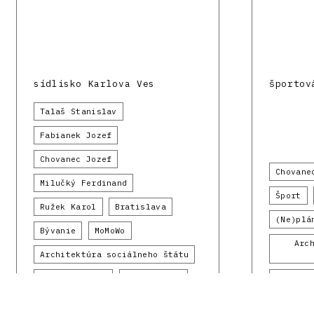
sídlisko Karlova Ves
športov
Talaš Stanislav
Fabianek Jozef
Chovanec Jozef
Chovane
Milučký Ferdinand
Šport
Ružek Karol
Bratislava
(Ne)plá
Bývanie
MoMoWo
Arc
Architektúra sociálneho štátu
Atlas sídlisk
1960 - 1969
1960 - 