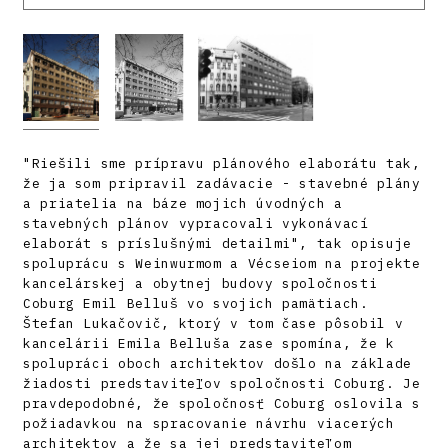
"Riešili sme prípravu plánového elaborátu tak,
že ja som pripravil zadávacie - stavebné plány
a priatelia na báze mojich úvodných a
stavebných plánov vypracovali vykonávací
elaborát s príslušnými detailmi", tak opisuje
spoluprácu s Weinwurmom a Vécseiom na projekte
kancelárskej a obytnej budovy spoločnosti
Coburg Emil Belluš vo svojich pamätiach.
Štefan Lukačovič, ktorý v tom čase pôsobil v
kancelárii Emila Belluša zase spomína, že k
spolupráci oboch architektov došlo na základe
žiadosti predstaviteľov spoločnosti Coburg. Je
pravdepodobné, že spoločnosť Coburg oslovila s
požiadavkou na spracovanie návrhu viacerých
architektov a že sa jej predstaviteľom