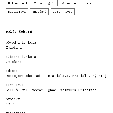
Belluš Emil
Vécsei Ignác
Weinwurm Friedrich
Bratislava
Zmiešaná
1930 - 1939
palác Coburg
pôvodná funkcia
Zmiešaná
súčasná funkcia
Zmiešaná
adresa
Dostojevského rad 1, Bratislava, Bratislavský kraj
architekti
Belluš Emil
,
Vécsei Ignác
,
Weinwurm Friedrich
projekt
1937