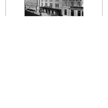
akceptovaných moderných materiálov, ako boli
napríklad oceľové okná Kraus či vtedy módny
keramický obklad. Keď porovnáme perspektívnu
škicu budovy z pozostalosti Emila Belluša a
výsledné realizované dielo, môžeme si urobiť
predstavu o tom, akým smerom posúvali
Bellušove zadávacie plány "priatelia" Weinwurm
a Vécsei vo vykonávacom projekte. Zmizli
elegantné bellušovské balkóniky, vysoký
reprezentačný parter aj stupňovitá strešná
nadstavba a budova zrazu viacej pripomínala
práve práce našich architektov z konca
tridsiatych rokov 20. storočia.
autor textu:
Henrieta Moravčíková
Literatúra:
Dulla, M.: Architekt Emil Belluš. Bratislava,
Slovart 2011, s. / p. 102. Lukačovič, Š.:
Odborné a spoločenské kontakty s Emilom
Bellušom. Projekt 41, 1999, 6, s. / p. 20 – 23
Fridrich Weinwurm - architekt Novej doby. Kusý