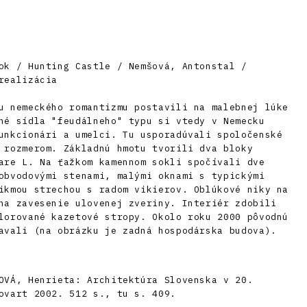
ok / Hunting Castle / Nemšová, Antonstal /
realizácia
u nemeckého romantizmu postavili na malebnej lúke
né sídla "feudálneho" typu si vtedy v Nemecku
unkcionári a umelci. Tu usporadúvali spoločenské
 rozmerom. Základnú hmotu tvorili dva bloky
are L. Na ťažkom kamennom sokli spočívali dve
obvodovými stenami, malými oknami s typickými
ikmou strechou s radom vikierov. Oblúkové niky na
na zavesenie ulovenej zveriny. Interiér zdobili
lorované kazetové stropy. Okolo roku 2000 pôvodnú
avali (na obrázku je zadná hospodárska budova).
OVÁ, Henrieta: Architektúra Slovenska v 20.
ovart 2002. 512 s., tu s. 409.