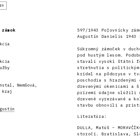
49
 zámok
597/1943 Poľovnícky zám
Augustín Danielis 1943 
kcia
Súkromný zámoček v duch
pod hustým lesom. Podob
kcia
stavali vysokí štátni f
užby
stretnutia s politickým
krídel na pôdoryse v tv
poschodia s hrazdenými 
nstal, Nemšová,
drevenými okenicami a š
 kraj
prízemí údajne slúžili 
drevené vyrezávané a ko
stavbu obnovili a prist
gustín
Literatúra:
DULLA, Matúš – MORAVČÍK
storočí. Bratislava, Sl