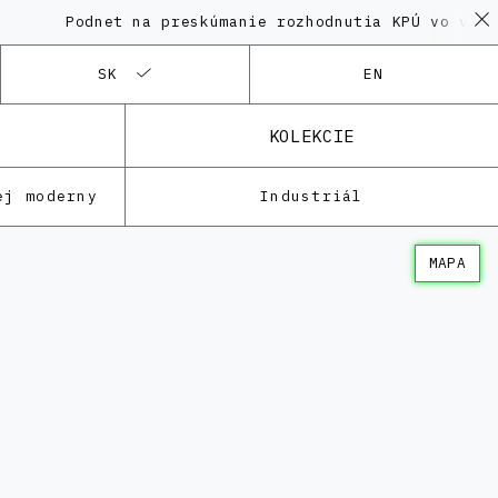
Podnet na preskúmanie rozhodnutia KPÚ vo veci Polyf
SK
EN
KOLEKCIE
ej moderny
Industriál
MAPA