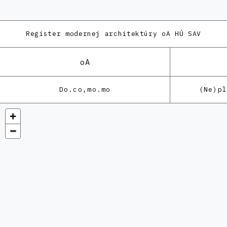
Register modernej architektúry
oA HÚ SAV
oA
Do.co,mo.mo
(Ne)p