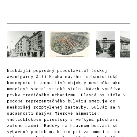
Niekdajší popredný predstaviteľ českej
avantgardy Jiří Kroha navrhol urbanistickú
koncepciu i jednotlivé objekty mestečka ako
modelové socialistické sídlo. Návrh využíva
prvky tradičného urbanizmu. Hlavná os sídla v
podobe reprezentačného bulváru smeruje do
neskoršej rozptýlenej zástavby. Bulvár sa v
súčasnosti nazýva Mierové námestie,
vnútroblokové priestory s veľkými plochami
zelene sadmi. Budovy na hlavnom bulvári sú
vybavené podlubím, ktoré pri zalomení ulice