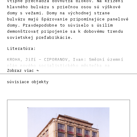
vtipne prechádza dovnútra blokov. Na krížení
hlavného bulváru s priečnou osou sú výškové
domy s vežami. Domy na východnej strane
bulváru majú špárovanie pripomínajúce panelové
domy. Pravdepodobne to súviselo s úsilím
demonštrovať pripojenie sa k dobovému trendu
sovietskej prefabrikácie.
Literatúra:
KROHA, Jiří – CIPORANOV, Ivan: Směrní územní
plán nového socialistického městečka na
Zobraz viac ↷
Slovensku. Architektura ČSR 11, 1952, s. 35 –
45.
súvisiace objekty
PLATZER, Monika – SPECHTENHAUSER, Klaus: Jří
Kroha. Kubist, expressionist, Funktionalist,
Realist. Katalóg výstavy. Wien, AZW 1998.
DULLA, Matúš – MORAVČÍKOVÁ, Henrieta:
Architektúra Slovenska v 20. storočí.
Bratislava, Slovart 2002. 512 s., tu s. 183,
184, 415.
Jiří Kroha v proměnách umění 20. století –
architekt, malíř, designér, teoretik 1893 –