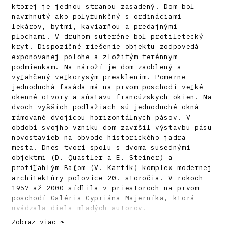
ktorej je jednou stranou zasadený. Dom bol
navrhnutý ako polyfunkčný s ordináciami
lekárov, bytmi, kaviarňou a predajnými
plochami. V druhom suteréne bol protiletecký
kryt. Dispozičné riešenie objektu zodpovedá
exponovanej polohe a zložitým terénnym
podmienkam. Na nároží je dom zaoblený a
vyľahčený veľkorysým presklením. Pomerne
jednoduchá fasáda má na prvom poschodí veľké
okenné otvory a sústavu francúzskych okien. Na
dvoch vyšších podlažiach sú jednoduché okná
rámované dvojicou horizontálnych pásov. V
období svojho vzniku dom zavŕšil výstavbu pásu
novostavieb na obvode historického jadra
mesta. Dnes tvorí spolu s dvoma susednými
objektmi (D. Quastler a E. Steiner) a
protiľahlým Baťom (V. Karfík) komplex modernej
architektúry polovice 20. storočia. V rokoch
1957 až 2000 sídlila v priestoroch na prvom
poschodí Galéria Cypriána Majerníka, ktorá
uvádzala diela mladých autorov.
Zobraz viac ↷