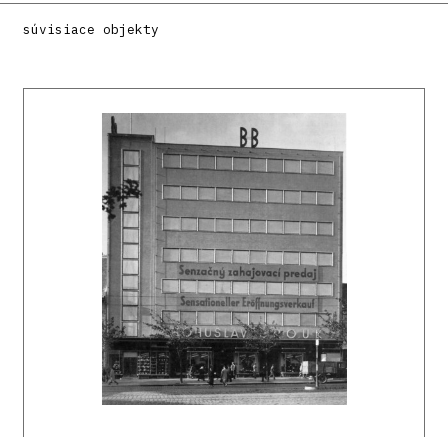
Literatúra:
súvisiace objekty
MORAVČÍKOVÁ, Henrieta: Tradícia a novátorstvo
v architektonickom diele Christiana Ludwiga.
Architektúra & urbanizmus 31, 1997, 4, s. 197
– 198.
DULLA, Matúš – MORAVČÍKOVÁ, Henrieta:
Architektúra Slovenska v 20. storočí.
Bratislava, Slovart 2002, 512 s., tu s. 395.
MORAVČÍKOVÁ, Henrieta: Dva modely prijímania
moderny v architektúre Slovenska: Fridrich
Weinwurm a Christian Ludwig. Architektúra &
urbanizmus 40, 2006, 3 – 4, s. 131 – 154.