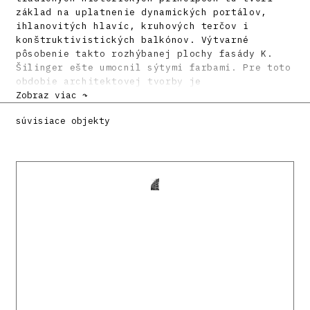
základ na uplatnenie dynamických portálov,
ihlanovitých hlavíc, kruhových terčov i
konštruktivistických balkónov. Výtvarné
pôsobenie takto rozhýbanej plochy fasády K.
Šilinger ešte umocnil sýtymi farbami. Pre toto
obdobie architektovej tvorby je
charakteristická aj masívna manzardová
Zobraz viac ↷
strecha.
súvisiace objekty
Literatúra:
HAMMEROVÁ, Henrieta: Klement Šilinger a
architektúra rondokubizmu. Pamiatky a príroda
19, 1988, 2, s. 16 – 19.
DULLA, Matúš – MORAVČÍKOVÁ, Henrieta:
Architektúra Slovenska v 20. storočí.
Bratislava, Slovart 2002. 512 s., tu s. 66,
327.