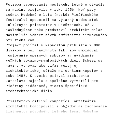
Potreba vybudovania mestského letného divadla
sa naplno prejavila v roku 1956, keď prvý
ročník Hudobného leta (neskôr Piešťanského
festivalu) upozornil na výrazný nedostatok
kultúrnych priestorov v Piešťanoch. Už v
nasledujúcom roku predstavil architekt Milan
Maximilián Scheer návrh amfiteátra situovaného
pri rieke Váh.
Projekt počítal s kapacitou približne 2 800
divákov a bol navrhnutý tak, aby umožňoval
hosťovanie operných súborov aj uvádzanie
veľkých vokálno-symfonických diel. Scheer sa
návrhu venoval ako víťaz verejnej
architektonickej súťaže na centrum kúpeľov z
roku 1955. K tvorbe prizval architekta
Jaroslava Rajchla a spoločne vytvorili pre
Piešťany nadčasové, miesto-špecifické
architektonické dielo.
Priestorovo citlivú kompozíciu amfiteátra
architekti koncipovali s ohľadom na zachovanie
fragmentov pôvodného lužného lesa. Mohutné