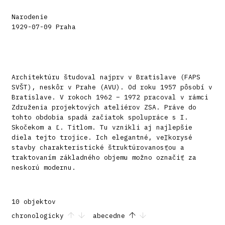
Narodenie
1929-07-09 Praha
Architektúru študoval najprv v Bratislave (FAPS
SVŠT), neskôr v Prahe (AVU). Od roku 1957 pôsobí v
Bratislave. V rokoch 1962 – 1972 pracoval v rámci
Združenia projektových ateliérov ZSA. Práve do
tohto obdobia spadá začiatok spolupráce s I.
Skočekom a Ľ. Titlom. Tu vznikli aj najlepšie
diela tejto trojice. Ich elegantné, veľkorysé
stavby charakteristické štruktúrovanosťou a
traktovaním základného objemu možno označiť za
neskorú modernu.
10 objektov
chronologicky
abecedne