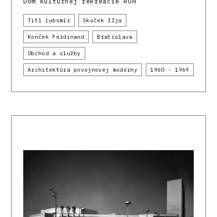
Dom kultúrnej rekreácie ROH
Titl Ľubomír
Skoček Iľja
Konček Ferdinand
Bratislava
Obchod a služby
Architektúra povojnovej moderny
1960 - 1969