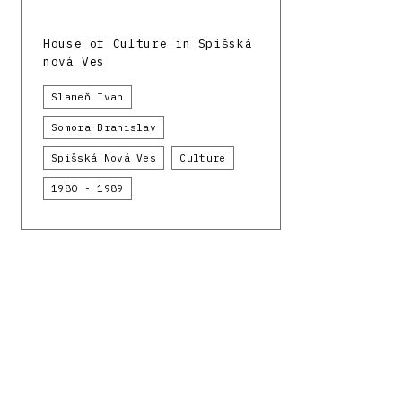
House of Culture in Spišská
nová Ves
Slameň Ivan
Somora Branislav
Spišská Nová Ves
Culture
1980 - 1989
Facebook
Instagram
Register of modern architecture in Slovakia
Depar
Funded by the European Union from the resources o