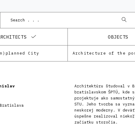
ARCHITECTS
OBJECTS
Un)planned City
nislav
Architektúru študoval v B
bratislavskom ŠPTÚ, kde s
projektuje ako samostatný
STU. Jeho tvorba sa vyzna
Bratislava
neskorej moderny. V deväť
úspešne realizoval niekoľ
začiatku storočia.