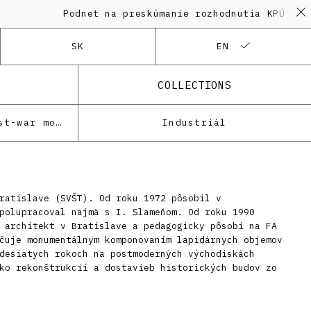
Podnet na preskúmanie rozhodnutia KPÚ vo ve
SK
EN
COLLECTIONS
Architecture of the post-war modernism
Industriál
ratislave (SVŠT). Od roku 1972 pôsobil v
polupracoval najmä s I. Slameňom. Od roku 1990
 architekt v Bratislave a pedagogicky pôsobí na FA
čuje monumentálnym komponovaním lapidárnych objemov
desiatych rokoch na postmoderných východiskách
ko rekonštrukcií a dostavieb historických budov zo