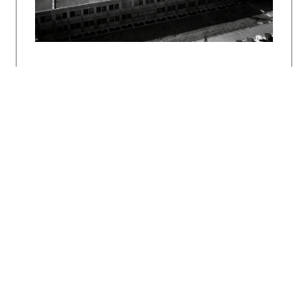
priestor s otvorenou kuchyňou a zimnou
záhradou s priehľadom na terasu, ktorý večer
ozvláštňuje podhľadové nasvietenie.
Hmota južného traktu domu je mierne zrezaná a
jej fasáda zalomená. Dynamiku pôdorysu a
fasády zvýrazňuje betónová podesta balkónovej
terasy s markízou. Fasády dotvárajú atypické
kovové okná a dvere rôznych tvarov a veľkostí
na nárožiach domu. Okrem toho sú fasády
členené atypickými vertikálnymi a
horizontálnymi štrbinovými oknami. Zaujímavým
tektonickým prvkom fasád sú takisto betónové,
do priestoru vysunuté rímsy a lizény. Výbavu
domu dopĺňa bazén integrovaný do hmoty sokla
prebiehajúceho do plochy terasy. Zvislé steny
terasy z betónu členia vstavané kvetináče a
niky pre zeleň.
Stavba je konštrukciou a materiálom prevažne
tehlová. Na stavbe boli použité moderné
materiály. Podlahy prízemia sú z liateho
plastbetónu, kameňa a drevených kociek
(mačacích hláv), malá kúpeľňa je obložená
mozaikovým obkladom, kúpeľňa na poschodí