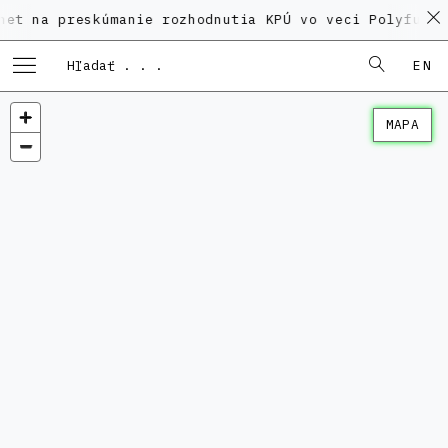
reskúmanie rozhodnutia KPÚ vo veci Polyfunkčného do
EN
MAPA