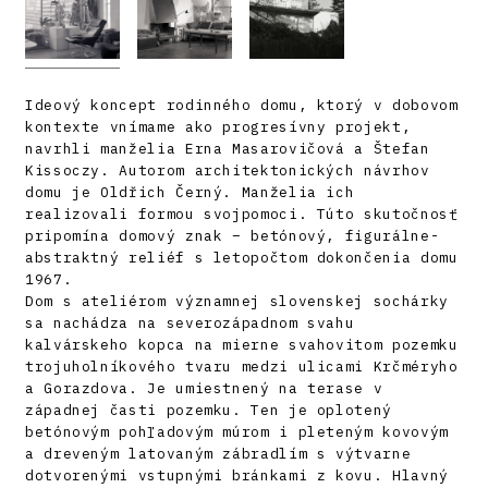
Ideový koncept rodinného domu, ktorý v dobovom
kontexte vnímame ako progresívny projekt,
navrhli manželia Erna Masarovičová a Štefan
Kissoczy. Autorom architektonických návrhov
domu je Oldřich Černý. Manželia ich
realizovali formou svojpomoci. Túto skutočnosť
pripomína domový znak – betónový, figurálne-
abstraktný reliéf s letopočtom dokončenia domu
1967.
Dom s ateliérom významnej slovenskej sochárky
sa nachádza na severozápadnom svahu
kalvárskeho kopca na mierne svahovitom pozemku
trojuholníkového tvaru medzi ulicami Krčméryho
a Gorazdova. Je umiestnený na terase v
západnej časti pozemku. Ten je oplotený
betónovým pohľadovým múrom i pleteným kovovým
a dreveným latovaným zábradlím s výtvarne
dotvorenými vstupnými bránkami z kovu. Hlavný