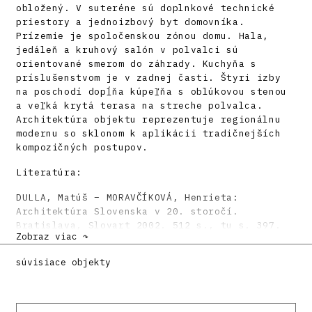
obložený. V suteréne sú doplnkové technické
priestory a jednoizbový byt domovníka.
Prízemie je spoločenskou zónou domu. Hala,
jedáleň a kruhový salón v polvalci sú
orientované smerom do záhrady. Kuchyňa s
príslušenstvom je v zadnej časti. Štyri izby
na poschodí dopĺňa kúpeľňa s oblúkovou stenou
a veľká krytá terasa na streche polvalca.
Architektúra objektu reprezentuje regionálnu
modernu so sklonom k aplikácii tradičnejších
kompozičných postupov.
Literatúra:
DULLA, Matúš – MORAVČÍKOVÁ, Henrieta:
Architektúra Slovenska v 20. storočí.
Bratislava, Slovart 2002. 512 s., tu s. 397.
Zobraz viac ↷
DORICOVÁ, Slávka: Rodinny dom v bratislavskej
architektúre 1918 – 1939. Vybrané príklady.
súvisiace objekty
Architektúra & urbanizmus 36, 2002, 3 – 4, s.
87 – 104.