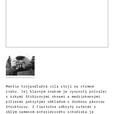
Menšia trojpodlažná vila stojí na strmom
svahu. Jej hlavným znakom je vysunutý polvalec
s úzkymi štrbinovými oknami a medziokennými
piliermi pokrytými obkladom s drobnou pásovou
štruktúrou. I čiastočne odkrytý suterén s
oblým ramenom exteriérového schodiska je