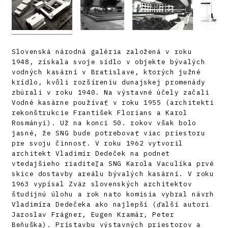
Slovenská národná galéria založená v roku
1948, získala svoje sídlo v objekte bývalých
vodných kasární v Bratislave, ktorých južné
krídlo, kvôli rozšíreniu dunajskej promenády
zbúrali v roku 1940. Na výstavné účely začali
Vodné kasárne používať v roku 1955 (architekti
rekonštrukcie František Florians a Karol
Rosmányi). Už na konci 50. rokov však bolo
jasné, že SNG bude potrebovať viac priestoru
pre svoju činnosť. V roku 1962 vytvoril
architekt Vladimír Dedeček na podnet
vtedajšieho riaditeľa SNG Karola Vaculíka prvé
skice dostavby areálu bývalých kasární. V roku
1963 vypísal Zväz slovenských architektov
študijnú úlohu a rok nato komisia vybral návrh
Vladimíra Dedečeka ako najlepší (ďalší autori
Jaroslav Frágner, Eugen Kramár, Peter
Beňuška). Prístavbu výstavných priestorov a