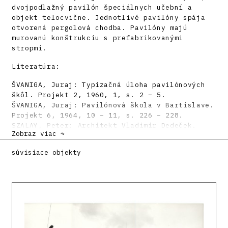
dvojpodlažný pavilón špeciálnych učební a
objekt telocvične. Jednotlivé pavilóny spája
otvorená pergolová chodba. Pavilóny majú
murovanú konštrukciu s prefabrikovanými
stropmi.
Literatúra:
ŠVANIGA, Juraj: Typizačná úloha pavilónových
škôl. Projekt 2, 1960, 1, s. 2 – 5.
ŠVANIGA, Juraj: Pavilónová škola v Bartislave.
Projekt 6, 1964, 10 – 11, s. 226 – 228.
SZALAY, Peter: Architekt Vladimír Dedeček.
Zobraz viac ↷
Architektúra & Urbanizmus 39, 2005, 3 – 4, s.
127 – 148.
súvisiace objekty