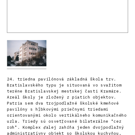
24. triedna pavilónová základná škola tzv.
Bratislavského typu je situovaná vo svažitom
teréne Bratislavskej mestskej časti Kramáre.
Areál školy je zložený z piatich objektov.
Patria sem dva trojpodlažné školské kmeňové
pavilóny s hĺbkovými priečnymi triedami
orientovanými okolo vertikálneho komunikačného
uzla. Triedy sú osvetľované bilaterálne "cez
roh". Komplex ďalej zahŕňa jeden dvojpodlažný
administratívny objekt so školskou kuchyňou,