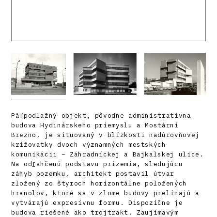
Päťpodlažný objekt, pôvodne administratívna
budova Hydinárskeho priemyslu a Mostární
Brezno, je situovaný v blízkosti nadúrovňovej
križovatky dvoch významných mestských
komunikácii – Záhradníckej a Bajkalskej ulice.
Na odľahčenú podstavu prízemia, sledujúcu
záhyb pozemku, architekt postavil útvar
zložený zo štyroch horizontálne položených
hranolov, ktoré sa v zlome budovy prelínajú a
vytvárajú expresívnu formu. Dispozične je
budova riešené ako trojtrakt. Zaujímavým