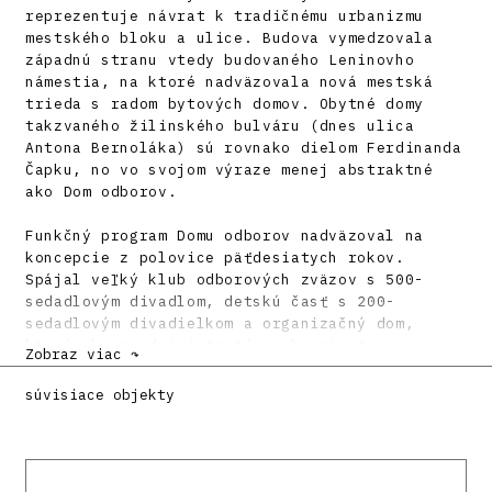
reprezentuje návrat k tradičnému urbanizmu
mestského bloku a ulice. Budova vymedzovala
západnú stranu vtedy budovaného Leninovho
námestia, na ktoré nadväzovala nová mestská
trieda s radom bytových domov. Obytné domy
takzvaného žilinského bulváru (dnes ulica
Antona Bernoláka) sú rovnako dielom Ferdinanda
Čapku, no vo svojom výraze menej abstraktné
ako Dom odborov.
Funkčný program Domu odborov nadväzoval na
koncepcie z polovice päťdesiatych rokov.
Spájal veľký klub odborových zväzov s 500-
sedadlovým divadlom, detskú časť s 200-
sedadlovým divadielkom a organizačný dom,
ktorý okrem administratívnych priestorov
Zobraz viac ↷
obsahoval výstavnú sieň, prednáškové sály a
knižnicu. Zložitú dispozíciu architekt zakryl
súvisiace objekty
jednotnou fasádou spojovacieho traktu. Každý
prevádzkový úsek mal vlastný vstup obrátený do
námestia. Priečeliu Domu odborov dominuje
asymetrický, do nárožia vysunutý travertínom