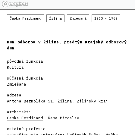
Čapka Ferdinand
Žilina
Zmiešaná
1960 - 1969
Dom odborov v Žiline, predtým Krajský odborový
dom
pôvodná funkcia
Kultúra
súčasná funkcia
Zmiešaná
adresa
Antona Bernoláka 51, Žilina, Žilinský kraj
architekti
Čapka Ferdinand
, Řepa Miroslav
ostatné profesie
rekonštrukcia interiéru: Voštenák Dušan, Vaško