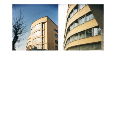
obložený rizalit. Štíhle piliere, ktoré
akcentujú vstup do veľkej sály, nesú
reprezentačný balkón. V osemdesiatych rokoch
sa v postmoderno-dekonštruktivistickom duchu
adaptovala časť interiérov podľa návrhu
architektov D. Voštenáka a I. Vaška.
Literatúra:
Návrhy z omezené soutěže na budovu Krajské
odborové rady v Žilině. Architektura ČSR 1951,
roč. 10, č. 1-12, s. 82 - 85.
ČAPKA, Ferdinand: Medzisväzový klub ROH v
Žilině, Projekt 1957, č. 9, s. 6.
KUSÝ, Martin: Architektúra na Slovensku 1945 –
1975. Bratislava, Pallas 1976. s. 207.
DULLA, Matúš: Nové interiéry Domu odborov v
Žiline. Projekt 1990, roč. 32, č. 2, s. 20 -
22.
MORAVČÍKOVÁ, Henrieta - SZALAY, Peter. Domy
kultúry na Slovensku: Vzostup a pád jedného
typologického druhu. In Osvěta, kultura,
zábava: kultúrní domy v